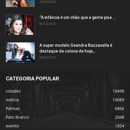
26/05/2020
“A infância é um chão que a gente pisa ...
06/12/2019
A super modelo Geandra Bazzanella é
destaque da coluna de hoje,...
08/02/2019
CATEGORIA POPULAR
cidades
10498
noticia
10089
Palmas
6866
Pato Branco
2048
evento
1854