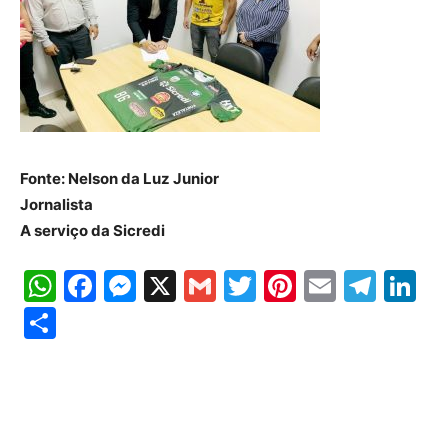
Fonte: Nelson da Luz Junior
Jornalista
A serviço da Sicredi
WhatsApp
Facebook
Messenger
X
Gmail
Twitter
Pinterest
Email
Tele
Li
Share