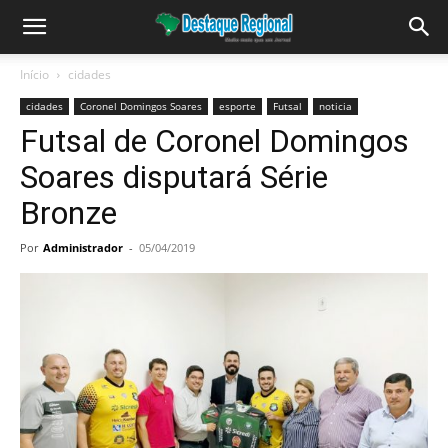
Início
cidades
cidades
Coronel Domingos Soares
esporte
Futsal
noticia
Futsal de Coronel Domingos
Soares disputará Série
Bronze
Por
Administrador
-
05/04/2019