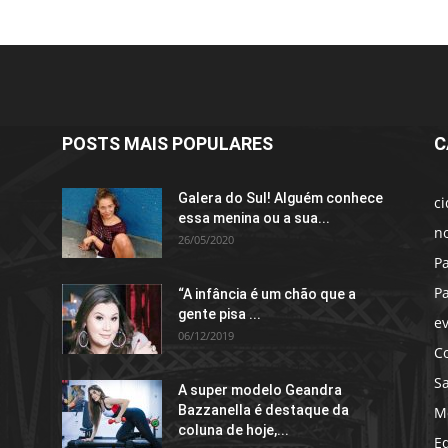
POSTS MAIS POPULARES
C
Galera do Sul! Alguém conhece
c
essa menina ou a sua...
no
26/05/2020
P
P
“A infância é um chão que a
gente pisa ...
e
06/12/2019
C
S
A super modelo Geandra
Bazzanella é destaque da
M
coluna de hoje,...
E