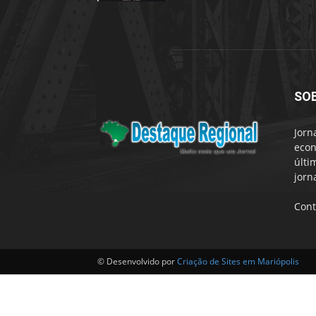
SO
Jorn
econ
últi
jorn
Cont
© Desenvolvido por
Criação de Sites em Mariópolis