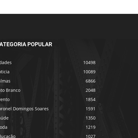
ATEGORIA POPULAR
idades
10498
ticia
10089
almas
6866
ato Branco
2048
vento
1854
oronel Domingos Soares
1591
aúde
1350
oda
1219
ducação
1027