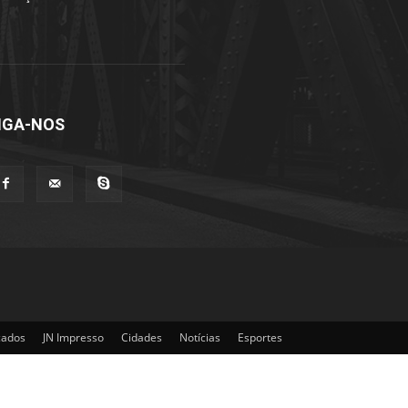
IGA-NOS
cados
JN Impresso
Cidades
Notícias
Esportes