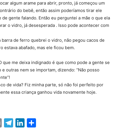
car algum arame para abrir, pronto, já começou um
ontrário do bebê, então assim poderíamos tirar ele
 de gente falando. Então eu perguntei a mãe o que ela
brar o vidro, já desesperada . Isso pode acontecer com
barra de ferro quebrei o vidro, não pegou cacos de
rro estava abafado, mas ele ficou bem.
O que me deixa indignado é que como pode a gente se
 e outras nem se importam, dizendo: ‘’Não posso
te’’!
co de vida? Fiz minha parte, só não foi perfeito por
mente essa criança ganhou vida novamente hoje.
ter
nterest
Email
Telegram
LinkedIn
Share