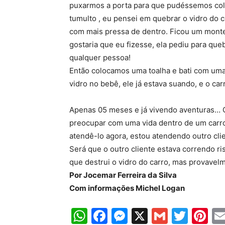
puxarmos a porta para que pudéssemos colo
tumulto , eu pensei em quebrar o vidro do c
com mais pressa de dentro. Ficou um monte
gostaria que eu fizesse, ela pediu para que
qualquer pessoa!
Então colocamos uma toalha e bati com uma 
vidro no bebê, ele já estava suando, e o ca
Apenas 05 meses e já vivendo aventuras… 
preocupar com uma vida dentro de um carro
atendê-lo agora, estou atendendo outro clien
Será que o outro cliente estava correndo ris
que destrui o vidro do carro, mas provavel
Por Jocemar Ferreira da Silva
Com informações Michel Logan
WhatsApp
Facebook
Messenger
X
Gmail
Twit
Pi