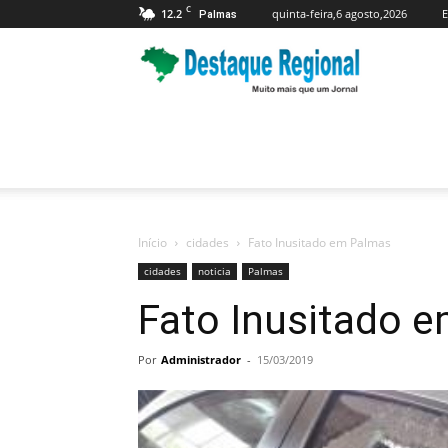
C
12.2
quinta-feira,6 agosto,2026
E
Palmas
Jornal
Destaque
Regional
Início
cidades
Fato Inusitado em Palmas
cidades
noticia
Palmas
Fato Inusitado 
Por
Administrador
-
15/03/2019